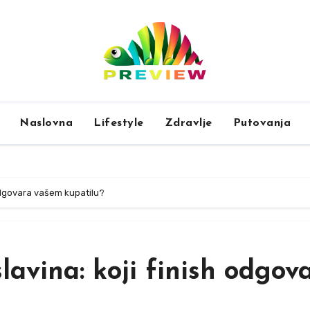
Naslovna
Lifestyle
Zdravlje
Putovanja
h odgovara vašem kupatilu?
slavina: koji finish odgov