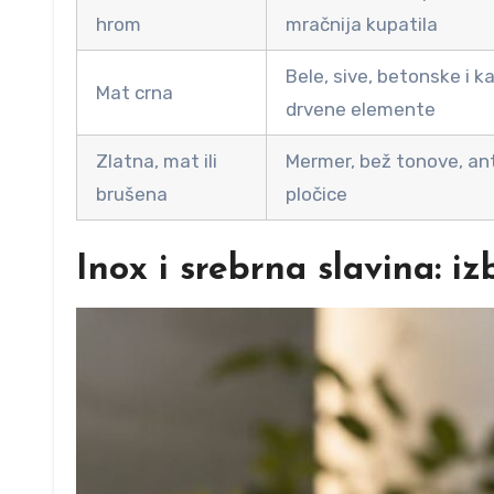
hrom
mračnija kupatila
Bele, sive, betonske i 
Mat crna
drvene elemente
Zlatna, mat ili
Mermer, bež tonove, ant
brušena
pločice
Inox i srebrna slavina: i