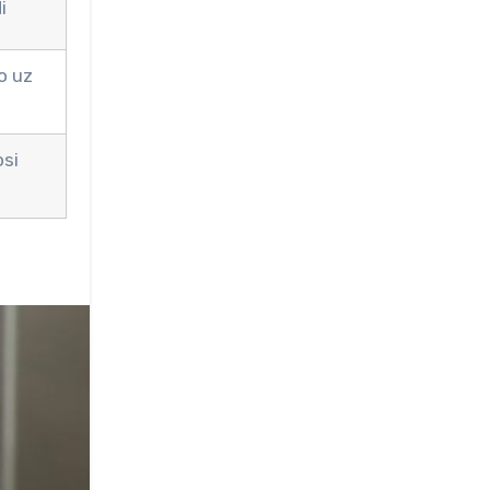
i
o uz
osi