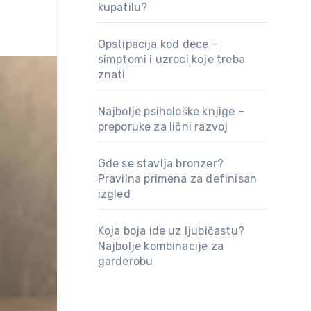
kupatilu?
Opstipacija kod dece –
simptomi i uzroci koje treba
znati
Najbolje psihološke knjige –
preporuke za lični razvoj
Gde se stavlja bronzer?
Pravilna primena za definisan
izgled
Koja boja ide uz ljubičastu?
Najbolje kombinacije za
garderobu