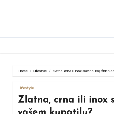
Skip
to
content
Home
Lifestyle
Zlatna, crna ili inox slavina: koji finis
Lifestyle
Zlatna, crna ili inox 
vašem kupatilu?