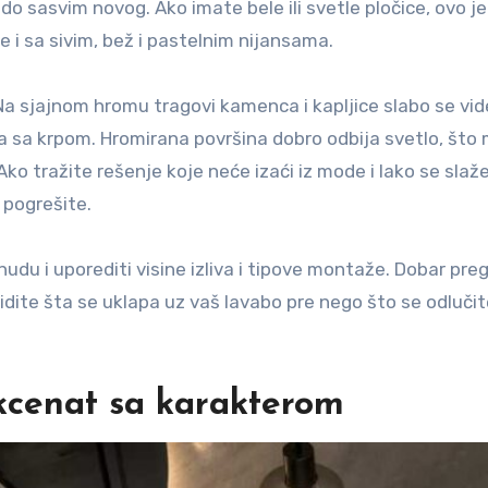
do sasvim novog. Ako imate bele ili svetle pločice, ovo je
že i sa sivim, bež i pastelnim nijansama.
 Na sjajnom hromu tragovi kamenca i kapljice slabo se vid
 sa krpom. Hromirana površina dobro odbija svetlo, što 
ko tražite rešenje koje neće izaći iz mode i lako se slaž
pogrešite.
nudu i uporediti visine izliva i tipove montaže. Dobar pre
dite šta se uklapa uz vaš lavabo pre nego što se odlučit
kcenat sa karakterom