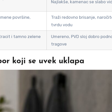
Najlakše, kamenac se slabo vid
kamene površine,
Traži redovno brisanje, naročit
tvrdu vodu
racit i tamno zelene
Umereno, PVD sloj dobro podn
tragove
zbor koji se uvek uklapa