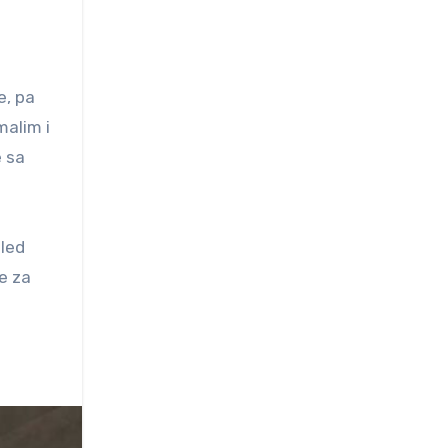
e, pa
malim i
e sa
gled
e za