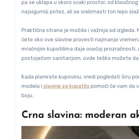
pa se uklapa u skoro svaki prostor, od klasičnog 
najsigurniji potez, ali se srebrnasti ton lepo sla
Praktična strana je možda i važnija od izgleda.
ćete oko ove slavine provesti najmanje vremena
mračnijim kupatilima daje osećaj prozračnosti. A
postojećom sanitarijom, ovde teško možete da 
Kada planirate kupovinu, vredi pogledati širu po
modela i
slavine za kupatilo
pomoći će vam da vi
boju.
Crna slavina: moderan a