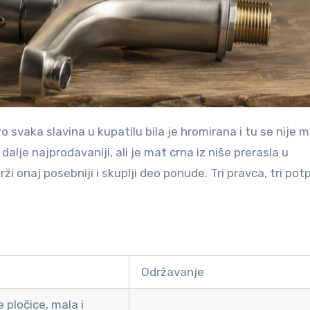
dalje najprodavaniji, ali je mat crna iz niše prerasla u
ži onaj posebniji i skuplji deo ponude. Tri pravca, tri po
Održavanje
e pločice, mala i