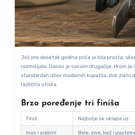
Još pre desetak godina priča je bila prosta: skoro svaka slavina u kupatilu bila je hromirana i tu se nije mnogo
razmišljalo. Danas je sasvim drugačije. Hrom je i 
standardan izbor modernih kupatila, dok zlato dr
različita utiska.
Brzo poređenje tri finiša
Finiš
Najbolje se uklapa uz
Inox i srebrni
Bele, sive, bež i pasteln