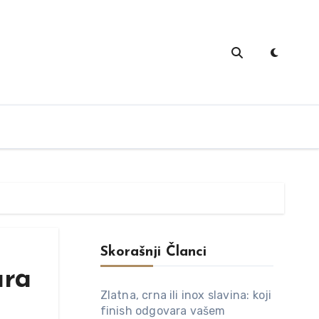
Skorašnji Članci
ara
Zlatna, crna ili inox slavina: koji
finish odgovara vašem