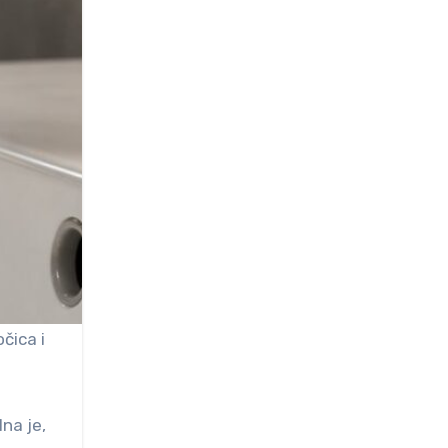
čica i
lna je,