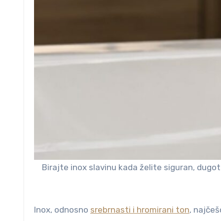
Birajte inox slavinu kada želite siguran, dugot
Inox, odnosno
srebrnasti i hromirani ton
, najčeš