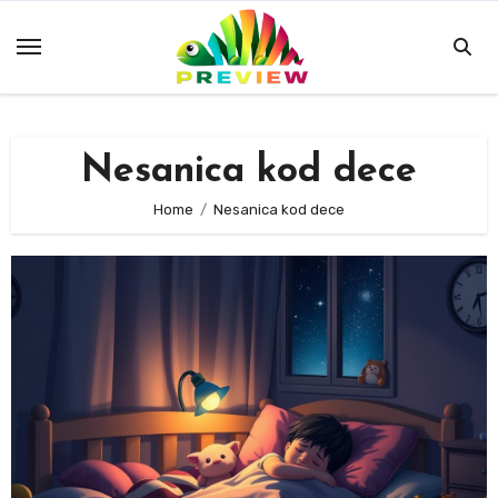
Skip
to
content
Nesanica kod dece
Home
Nesanica kod dece